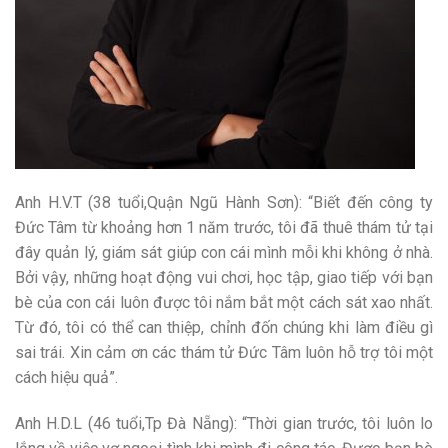
Anh H.V.T (38 tuổi,Quận Ngũ Hành Sơn): “Biết đến công ty
Đức Tâm từ khoảng hơn 1 năm trước, tôi đã thuê thám tử tại
đây quản lý, giám sát giúp con cái mình mỗi khi không ở nhà.
Bởi vậy, những hoạt động vui chơi, học tập, giao tiếp với bạn
bè của con cái luôn được tôi nắm bắt một cách sát xao nhất.
Từ đó, tôi có thể can thiệp, chỉnh đốn chúng khi làm điều gì
sai trái. Xin cảm ơn các thám tử Đức Tâm luôn hỗ trợ tôi một
cách hiệu quả”.
Anh H.D.L (46 tuổi,Tp Đà Nẵng): “Thời gian trước, tôi luôn lo