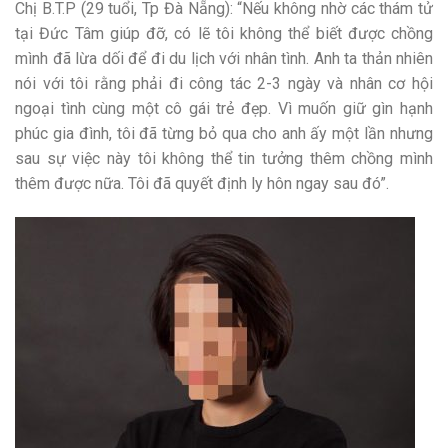
Chị B.T.P (29 tuổi, Tp Đà Nẵng): “Nếu không nhờ các thám tử
tại Đức Tâm giúp đỡ, có lẽ tôi không thể biết được chồng
mình đã lừa dối để đi du lịch với nhân tình. Anh ta thản nhiên
nói với tôi rằng phải đi công tác 2-3 ngày và nhân cơ hội
ngoại tình cùng một cô gái trẻ đẹp. Vì muốn giữ gìn hạnh
phúc gia đình, tôi đã từng bỏ qua cho anh ấy một lần nhưng
sau sự việc này tôi không thể tin tưởng thêm chồng mình
thêm được nữa. Tôi đã quyết định ly hôn ngay sau đó”.