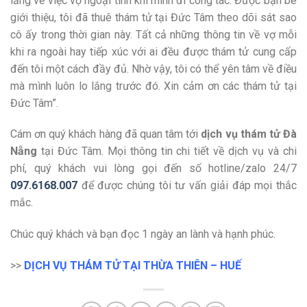
lắng về việc vợ ngoại tình khi mình đi công tác. Được bạn bè
giới thiệu, tôi đã thuê thám tử tại Đức Tâm theo dõi sát sao
cô ấy trong thời gian này. Tất cả những thông tin về vợ mỗi
khi ra ngoài hay tiếp xúc với ai đều được thám tử cung cấp
đến tôi một cách đầy đủ. Nhờ vậy, tôi có thể yên tâm về điều
mà mình luôn lo lắng trước đó. Xin cảm ơn các thám tử tại
Đức Tâm”.
Cám ơn quý khách hàng đã quan tâm tới
dịch vụ thám tử Đà
Nẵng
tại Đức Tâm. Mọi thông tin chi tiết về dịch vụ và chi
phí, quý khách vui lòng gọi đến số hotline/zalo 24/7
097.6168.007
để được chúng tôi tư vấn giải đáp mọi thắc
mắc.
Chúc quý khách và bạn đọc 1 ngày an lành và hạnh phúc.
>>
DỊCH VỤ THÁM TỬ TẠI THỪA THIÊN – HUẾ