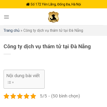
Skip
Số 172 Yên Lãng, Đống Đa, Hà Nội
to
content
Trang chủ
»
Công ty dịch vụ thám tử tại Đà Nẵng
Công ty dịch vụ thám tử tại Đà Nẵng
Nội dung bài viết
5/5 - (50 bình chọn)