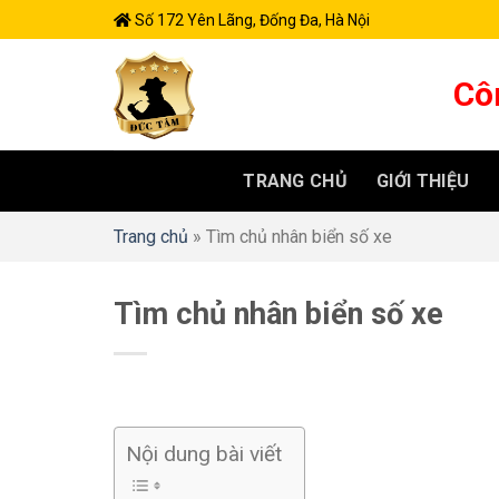
Skip
Số 172 Yên Lãng, Đống Đa, Hà Nội
to
content
Cô
TRANG CHỦ
GIỚI THIỆU
Trang chủ
»
Tìm chủ nhân biển số xe
Tìm chủ nhân biển số xe
Nội dung bài viết