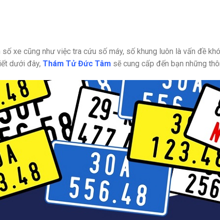
ển số xe cũng như việc tra cứu số máy, số khung luôn là vấn đề k
iết dưới đây,
Thám Tử Đức Tâm
sẽ cung cấp đến bạn những thông