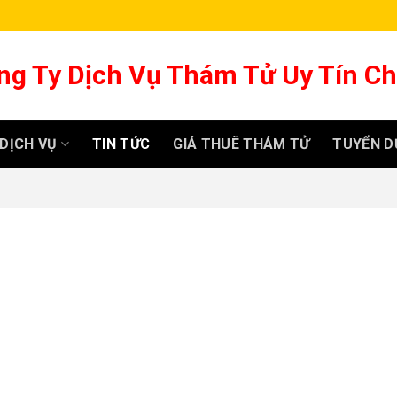
ng Ty Dịch Vụ Thám Tử Uy Tín C
DỊCH VỤ
TIN TỨC
GIÁ THUÊ THÁM TỬ
TUYỂN D