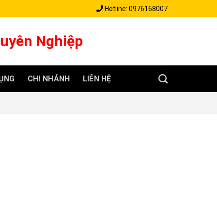
Hotline: 0976168007
huyên Nghiệp
ỤNG
CHI NHÁNH
LIÊN HỆ