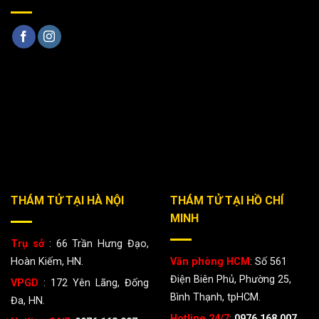
THÁM TỬ TẠI HÀ NỘI
THÁM TỬ TẠI HỒ CHÍ
MINH
Trụ sở
: 66 Trần Hưng Đạo,
Hoàn Kiếm, HN.
Văn phòng HCM
: Số 561
Điện Biên Phủ, Phường 25,
VPGD
: 172 Yên Lãng, Đống
Bình Thạnh, tpHCM.
Đa, HN.
Hotline 24/7
:
0976.168.007