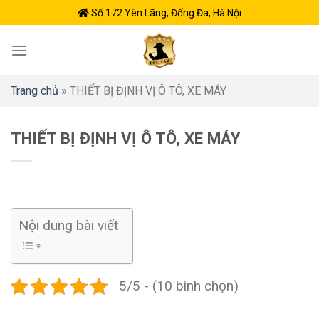
Skip
Số 172 Yên Lãng, Đống Đa, Hà Nội
to
content
Trang chủ
»
THIẾT BỊ ĐỊNH VỊ Ô TÔ, XE MÁY
THIẾT BỊ ĐỊNH VỊ Ô TÔ, XE MÁY
Nội dung bài viết
5/5 - (10 bình chọn)