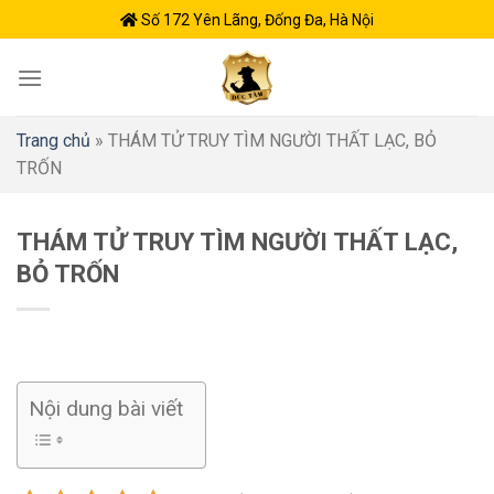
Skip
Số 172 Yên Lãng, Đống Đa, Hà Nội
to
content
Trang chủ
»
THÁM TỬ TRUY TÌM NGƯỜI THẤT LẠC, BỎ
TRỐN
THÁM TỬ TRUY TÌM NGƯỜI THẤT LẠC,
BỎ TRỐN
Nội dung bài viết