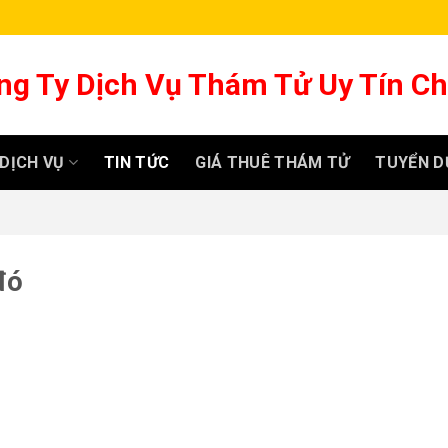
ng Ty Dịch Vụ Thám Tử Uy Tín C
DỊCH VỤ
TIN TỨC
GIÁ THUÊ THÁM TỬ
TUYỂN D
đó