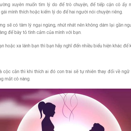
 thường xuyên muốn tìm lý do để trò chuyện, để tiếp cận cô ấy 
ái mình thích hoặc kiếm lý do để hai người nói chuyện riêng.
hường sẽ có tâm lý ngại ngùng, nhút nhát nên không dám lại gần ng
àng để bày tỏ tình cảm của mình với bạn.
ạn hoặc xa lánh bạn thì bạn hãy nghĩ đến nhiều biểu hiện khác để
cộc cằn thì khi thích ai đó con trai sẽ tự nhiên thay đổi về ngữ
ong mắt cô nàng.