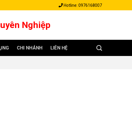
Hotline: 0976168007
huyên Nghiệp
ỤNG
CHI NHÁNH
LIÊN HỆ