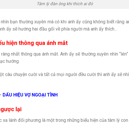
Tâm lý đàn ông khi thích ai đó
ấy nhìn bạn thường xuyên mà có khi anh ấy cũng không biết rằng 
anh ấy sẽ hướng hai đầu gối về phía người mà anh ấy thích…
iểu hiện thông qua ánh mắt
rõ ràng nhất thông qua ánh mắt. Anh ấy sẽ thường xuyên nhìn “lé
lạc hướng.
 câu chuyện cười và tất cả mọi người đều cười thì anh ấy sẽ nh
–
DẤU HIỆU VỢ NGOẠI TÌNH
ngược lại
xa lánh đối phương là một trong những biểu hiện của tâm lý con tr