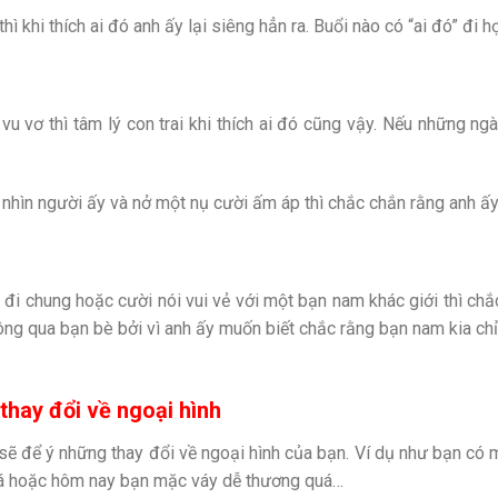
 khi thích ai đó anh ấy lại siêng hẳn ra. Buổi nào có “ai đó” đi 
vu vơ thì tâm lý con trai khi thích ai đó cũng vậy. Nếu những ng
nhìn người ấy và nở một nụ cười ấm áp thì chắc chắn rằng anh ấy
 đi chung hoặc cười nói vui vẻ với một bạn nam khác giới thì chắ
hông qua bạn bè bởi vì anh ấy muốn biết chắc rằng bạn nam kia ch
thay đổi về ngoại hình
sẽ để ý những thay đổi về ngoại hình của bạn. Ví dụ như bạn có m
uá hoặc hôm nay bạn mặc váy dễ thương quá…