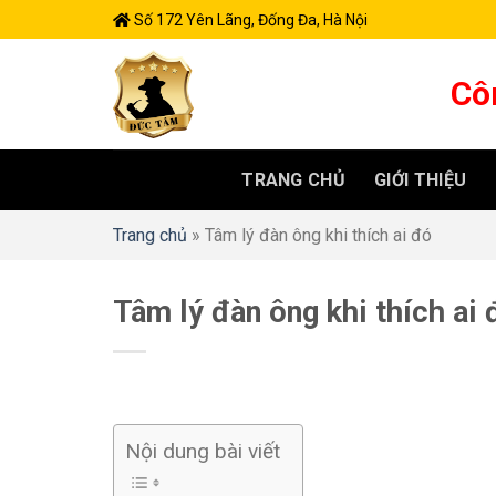
Skip
Số 172 Yên Lãng, Đống Đa, Hà Nội
to
content
Cô
TRANG CHỦ
GIỚI THIỆU
Trang chủ
»
Tâm lý đàn ông khi thích ai đó
Tâm lý đàn ông khi thích ai 
Nội dung bài viết