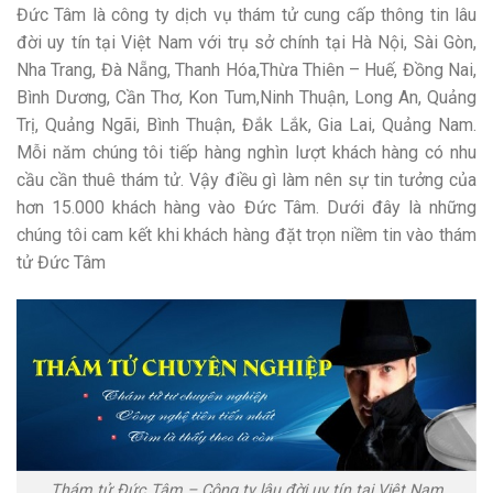
Đức Tâm là công ty dịch vụ thám tử cung cấp thông tin lâu
đời uy tín tại Việt Nam với trụ sở chính tại Hà Nội, Sài Gòn,
Nha Trang, Đà Nẵng, Thanh Hóa,Thừa Thiên – Huế, Đồng Nai,
Bình Dương, Cần Thơ, Kon Tum,Ninh Thuận, Long An, Quảng
Trị, Quảng Ngãi, Bình Thuận, Đắk Lắk, Gia Lai, Quảng Nam.
Mỗi năm chúng tôi tiếp hàng nghìn lượt khách hàng có nhu
cầu cần thuê thám tử. Vậy điều gì làm nên sự tin tưởng của
hơn 15.000 khách hàng vào Đức Tâm. Dưới đây là những
chúng tôi cam kết khi khách hàng đặt trọn niềm tin vào thám
tử Đức Tâm
Thám tử Đức Tâm – Công ty lâu đời uy tín tại Việt Nam