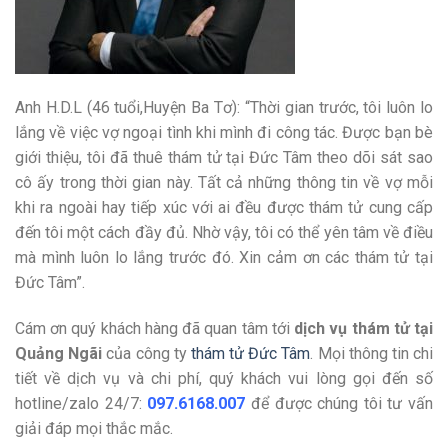
Anh H.D.L (46 tuổi,Huyện Ba Tơ): “Thời gian trước, tôi luôn lo
lắng về việc vợ ngoại tình khi mình đi công tác. Được bạn bè
giới thiệu, tôi đã thuê thám tử tại Đức Tâm theo dõi sát sao
cô ấy trong thời gian này. Tất cả những thông tin về vợ mỗi
khi ra ngoài hay tiếp xúc với ai đều được thám tử cung cấp
đến tôi một cách đầy đủ. Nhờ vậy, tôi có thể yên tâm về điều
mà mình luôn lo lắng trước đó. Xin cảm ơn các thám tử tại
Đức Tâm”.
Cám ơn quý khách hàng đã quan tâm tới
dịch vụ thám tử tại
Quảng Ngãi
của công ty
thám tử Đức Tâm
. Mọi thông tin chi
tiết về dịch vụ và chi phí, quý khách vui lòng gọi đến số
hotline/zalo 24/7:
097.6168.007
để được chúng tôi tư vấn
giải đáp mọi thắc mắc.