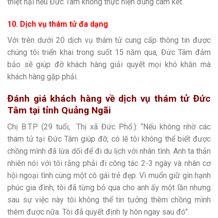
thiệt hại nếu Đức Tâm không thực hiện đúng cam kết.
10. Dịch vụ thám tử đa dạng
Với trên dưới 20 dịch vụ thám tử cung cấp thông tin được
chúng tôi triển khai trong suốt 15 năm qua, Đức Tâm đảm
bảo sẽ giúp đỡ khách hàng giải quyết mọi khó khăn mà
khách hàng gặp phải.
Đánh giá khách hàng về
dịch vụ thám tử Đức
Tâm tại tỉnh Quảng Ngãi
Chị B.T.P (29 tuổi, Thị xã Đức Phổ.): “Nếu không nhờ các
thám tử tại Đức Tâm giúp đỡ, có lẽ tôi không thể biết được
chồng mình đã lừa dối để đi du lịch với nhân tình. Anh ta thản
nhiên nói với tôi rằng phải đi công tác 2-3 ngày và nhân cơ
hội ngoại tình cùng một cô gái trẻ đẹp. Vì muốn giữ gìn hạnh
phúc gia đình, tôi đã từng bỏ qua cho anh ấy một lần nhưng
sau sự việc này tôi không thể tin tưởng thêm chồng mình
thêm được nữa. Tôi đã quyết định ly hôn ngay sau đó”.