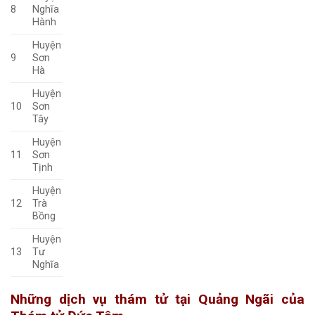
8
Nghĩa
Hành
Huyện
9
Sơn
Hà
Huyện
10
Sơn
Tây
Huyện
11
Sơn
Tịnh
Huyện
12
Trà
Bồng
Huyện
13
Tư
Nghĩa
Những dịch vụ thám tử tại Quảng Ngãi
của