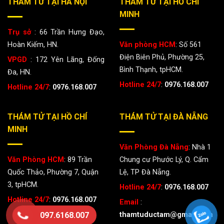
THÁM TỬ TẠI HÀ NỘI
THÁM TỬ TẠI HỒ CHÍ
MINH
Trụ sở
: 66 Trần Hưng Đạo,
Hoàn Kiếm, HN.
Văn phòng HCM
: Số 561
Điện Biên Phủ, Phường 25,
VPGD
: 172 Yên Lãng, Đống
Bình Thạnh, tpHCM.
Đa, HN.
Hotline 24/7
:
0976.168.007
Hotline 24/7
:
0976.168.007
THÁM TỬ TẠI HỒ CHÍ
THÁM TỬ TẠI ĐÀ NẴNG
MINH
Văn Phòng Đà Nẵng
: Nhà 1
Văn Phòng HCM
: 89 Trần
Chung cư Phước Lý, Q. Cẩm
Quốc Thảo, Phường 7, Quận
Lệ, TP Đà Nẵng.
3, tpHCM.
Hotline 24/7
:
0976.168.007
Hotline 24/7
:
0976.168.007
Email
:
thamtuductam@gmail.com
097.6168.007