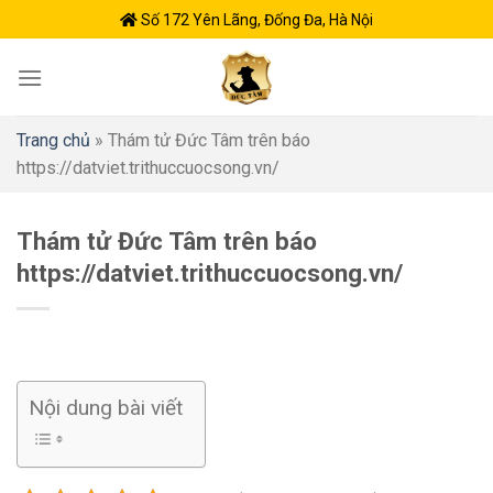
Skip
Số 172 Yên Lãng, Đống Đa, Hà Nội
to
content
Trang chủ
»
Thám tử Đức Tâm trên báo
https://datviet.trithuccuocsong.vn/
Thám tử Đức Tâm trên báo
https://datviet.trithuccuocsong.vn/
Nội dung bài viết