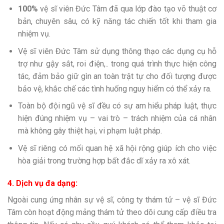
100%
vệ sĩ viên Đức Tâm đã qua lớp đào tạo võ thuật cơ
bản, chuyên sâu, có kỹ năng tác chiến tốt khi tham gia
nhiệm vụ.
Vệ sĩ viên Đức Tâm sử dụng thông thạo các dụng cụ hỗ
trợ như gậy sắt, roi điện,.. trong quá trình thực hiện công
tác, đảm bảo giữ gìn an toàn trật tự cho đối tượng được
bảo vệ, khắc chế các tình huống nguy hiểm có thể xảy ra.
Toàn bộ đội ngũ vệ sĩ đều có sự am hiểu pháp luật, thực
hiện đúng nhiệm vụ – vai trò – trách nhiệm của cá nhân
mà không gây thiệt hại, vi phạm luật pháp.
Vệ sĩ riêng có mối quan hệ xã hội rộng giúp ích cho việc
hòa giải trong trường hợp bất đắc dĩ xảy ra xô xát.
4. Dịch vụ đa dạng:
Ngoài cung ứng nhân sự vệ sĩ, công ty thám tử – vệ sĩ Đức
Tâm còn hoạt động mảng thám tử theo dõi cung cấp điều tra