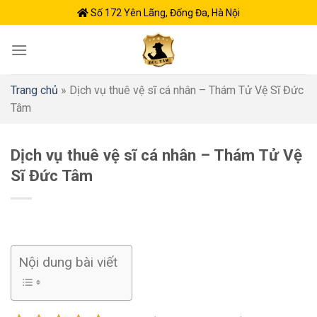
Skip
Số 172 Yên Lãng, Đống Đa, Hà Nội
to
content
Trang chủ
»
Dịch vụ thuê vệ sĩ cá nhân – Thám Tử Vệ Sĩ Đức
Tâm
Dịch vụ thuê vệ sĩ cá nhân – Thám Tử Vệ
Sĩ Đức Tâm
Nội dung bài viết