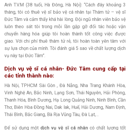
Anh T.V.M (38 tuổi, Hà Đông, Hà Nội): “Cách đây khoảng 3
tháng, tôi có thuê vệ sĩ bảo vệ cá nhân tại Thám tử – vệ sĩ
Đức Tâm và cảm thấy khá hài lòng. Đội ngũ nhân viên bảo vệ
luôn theo sát tôi trong mỗi lần gặp gỡ đối tác hoặc vận
chuyển hàng hóa giúp tôi hoàn thành tốt công việc được
giao. Với chi phí thuê thám tử rẻ, tôi hoàn toàn yên tâm với
sự lựa chọn của mình. Tôi đánh giá 5 sao về chất lượng dịch
vụ này tại Đức Tâm”.
Dịch vụ vệ sĩ cá nhân- Đức Tâm cung cấp tại
các tỉnh thành nào:
Hà Nội, TPHCM Sài Gòn , Đà Nẵng, Nha Trang Khánh Hòa,
Vinh Nghệ An, Bắc Ninh, Lạng Sơn, Thái Nguyên, Hải Phòng,
Thanh Hóa, Bình Dương, Hạ Long Quảng Ninh, Ninh Bình, Cần
Thơ, Biên Hòa Đồng Nai, Dak lak, Huế, Hải Dương, Nam Định,
Thái Bình, Bắc Giang, Bà Rịa Vũng Tàu, Đà Lạt,…
Để sử dụng một
dịch vụ vệ sĩ cá nhân
có chất lượng tốt