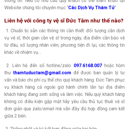
thông tin. Nếu có nhu cầu quý khách có thể tham khảo tại
Website chúng tôi chuyên mục “
Các Dịch Vụ Thám Tử
“
Liên hệ với công ty vệ sĩ
Đức Tâm
như thế nào?
1. Chuẩn bị sẵn các thông tin cần thiết: đối tượng cần dịch
vụ vệ sĩ, thời gian cần vệ sĩ trong ngày, địa điểm cần bảo vệ
từ đâu, số lượng nhân viên, phương tiện đi lại, các thông tin
khác về nhiệm vụ…
2. Liên hệ đến số hotline/zalo:
097.6168.007
hoặc hòm
thư
thamtuductam@gmail.com
để được ban quản lý tư
vấn và báo chi phí cụ thể cho quý khách hàng. Đức Tâm phục
vụ khách hàng cả ngoài giờ hành chính lẫn tại địa điểm
khách hàng đang sinh sống và làm việc. Nếu quý khách hàng
không có điều kiện gặp mặt hãy yêu cầu thủ tục thuê vệ sĩ
đơn giản qua zalo/email mà vẫn đầy đủ hợp đồng cam kết
giữa 2 bên.
3. Thống nhất và ký kết hợp đồng giữa hai bên.