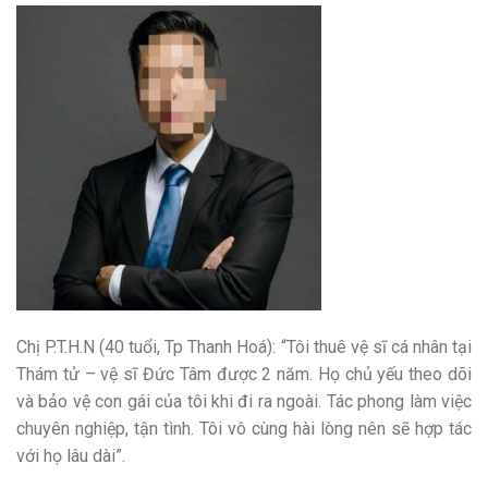
Chị P.T.H.N (40 tuổi, Tp Thanh Hoá): “Tôi thuê vệ sĩ cá nhân tại
Thám tử – vệ sĩ Đức Tâm được 2 năm. Họ chủ yếu theo dõi
và bảo vệ con gái của tôi khi đi ra ngoài. Tác phong làm việc
chuyên nghiệp, tận tình. Tôi vô cùng hài lòng nên sẽ hợp tác
với họ lâu dài”.