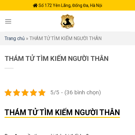
Skip
Số 172 Yên Lãng, Đống Đa, Hà Nội
to
content
Trang chủ
»
THÁM TỬ TÌM KIẾM NGƯỜI THÂN
THÁM TỬ TÌM KIẾM NGƯỜI THÂN
5/5 - (36 bình chọn)
THÁM TỬ TÌM KIẾM NGƯỜI THÂN