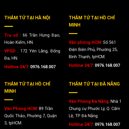
THÁM TỬ TẠI HÀ NỘI
THÁM TỬ TẠI HỒ CHÍ
MINH
Trụ sở
: 66 Trần Hưng Đạo,
Hoàn Kiếm, HN.
Văn phòng HCM
: Số 561
Điện Biên Phủ, Phường 25,
VPGD
: 172 Yên Lãng, Đống
Bình Thạnh, tpHCM.
Đa, HN.
Hotline 24/7
:
0976.168.007
Hotline 24/7
:
0976.168.007
THÁM TỬ TẠI HỒ CHÍ
THÁM TỬ TẠI ĐÀ NẴNG
MINH
Văn Phòng Đà Nẵng
: Nhà 1
Văn Phòng HCM
: 89 Trần
Chung cư Phước Lý, Q. Cẩm
Quốc Thảo, Phường 7, Quận
Lệ, TP Đà Nẵng.
3, tpHCM.
Hotline 24/7
:
0976.168.007