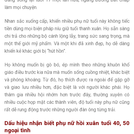
làm mọi chuyện.
Nhan sắc xuống cấp, khiến nhiều phụ nữ tuổi này không tiếc
tiền dùng mọi biện pháp níu giữ tuổi thanh xuân. Họ sẵn sàng
chi trả cho những bộ cánh lộng lẫy, trang sức sang trọng, mà
một thế giới mỹ phẩm. Và một khi đã xinh đẹp, họ dễ dàng
khiến kẻ khác giới bị “hút hồn”.
Họ không muốn bị gò bó, ép mình theo những khuôn khổ
giáo điều trước kia nữa mà muốn sống cuồng nhiệt, khác biệt
và phóng khoáng. Từ đó, họ thích được ra ngoài để gặp gỡ
và giao lưu nhiều hơn, đặc biệt là với người khác phái. Họ
thâm gia nhiều hội nhớm hơn trước đây, thường xuyên có
nhiều cuộc họp mặt các thành viên, độ tuổi này phụ nữ cũng
rất dễ rung động trước những người đàn ông từng trải.
Dấu hiệu nhận biết phụ nữ hồi xuân tuổi 40, 50
ngoại tình