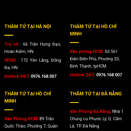
THÁM TỬ TẠI HÀ NỘI
THÁM TỬ TẠI HỒ CHÍ
MINH
Trụ sở
: 66 Trần Hưng Đạo,
Hoàn Kiếm, HN.
Văn phòng HCM
: Số 561
Điện Biên Phủ, Phường 25,
VPGD
: 172 Yên Lãng, Đống
Bình Thạnh, tpHCM.
Đa, HN.
Hotline 24/7
:
0976.168.007
Hotline 24/7
:
0976.168.007
THÁM TỬ TẠI HỒ CHÍ
THÁM TỬ TẠI ĐÀ NẴNG
MINH
Văn Phòng Đà Nẵng
: Nhà 1
Văn Phòng HCM
: 89 Trần
Chung cư Phước Lý, Q. Cẩm
Quốc Thảo, Phường 7, Quận
Lệ, TP Đà Nẵng.