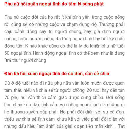
Phụ nữ hồi xuân ngoại tình do tâm lý bùng phát
Phụ nữ cuộc đời của họ rất ít khi bình yên, trong cuộc sống
rồi cũng sẽ có những cuộc va chạm đụng độ. Thường phải
chịu cảnh đắng cay từ người chồng, hay gia đình người
chồng, hoặc người chồng đã từng ngoại tình hay bất kỳ chấn
động tâm lý nào khác cũng có thể là lý do khiến phụ nữ tuổi
50 ngoại tình. Hành động ngoại tình có thể xem như là đang
“trả thù” người chồng
Đàn bà hồi xuân ngoại tình do cô đơn, cần sẻ chia
Dù ở độ tuổi nào đi nữa phụ nữa vẫn luôn muốn được quan
tâm, thấu hiểu và chia sẻ từ người chồng, 20 tuổi hay dến tận
70 phụ nữ vẫn thích cảm giác được cưng chiều. Đời sống
hôn nhân kéo dài, tình cảm vợ chồng nguội lạnh là những gì
họ thương xuyên gặp phải. Họ phải đối diện với sự cô đơn,
thiếu sự chia sẻ tình cảm, chưa kể với việc phải đối diện với
những dấu hiệu “ám ảnh” của giai đoạn tiền mãn kinh…. Tất