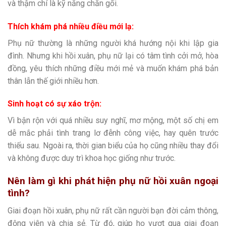
và thậm chí là kỹ năng chăn gối.
Thích khám phá nhiều điều mới lạ:
Phụ nữ thường là những người khá hướng nội khi lập gia
đình. Nhưng khi hồi xuân, phụ nữ lại có tâm tình cởi mở, hòa
đồng, yêu thích những điều mới mẻ và muốn khám phá bản
thân lẫn thế giới nhiều hơn.
Sinh hoạt có sự xáo trộn:
Vì bận rộn với quá nhiều suy nghĩ, mơ mộng, một số chị em
dễ mắc phải tình trang lơ đễnh công việc, hay quên trước
thiếu sau. Ngoài ra, thời gian biểu của họ cũng nhiều thay đổi
và không được duy trì khoa học giống như trước.
Nên làm gì khi phát hiện phụ nữ hồi xuân ngoại
tình?
Giai đoạn hồi xuân, phụ nữ rất cần người bạn đời cảm thông,
động viên và chia sẻ. Từ đó, giúp họ vượt qua giai đoạn