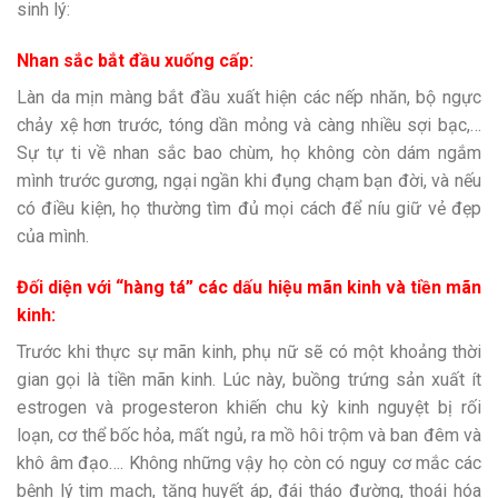
sinh lý:
Nhan sắc bắt đầu xuống cấp:
Làn da mịn màng bắt đầu xuất hiện các nếp nhăn, bộ ngực
chảy xệ hơn trước, tóng dần mỏng và càng nhiều sợi bạc,…
Sự tự ti về nhan sắc bao chùm, họ không còn dám ngắm
mình trước gương, ngại ngần khi đụng chạm bạn đời, và nếu
có điều kiện, họ thường tìm đủ mọi cách để níu giữ vẻ đẹp
của mình.
Đối diện với “hàng tá” các dấu hiệu mãn kinh và tiền mãn
kinh:
Trước khi thực sự mãn kinh, phụ nữ sẽ có một khoảng thời
gian gọi là tiền mãn kinh. Lúc này, buồng trứng sản xuất ít
estrogen và progesteron khiến chu kỳ kinh nguyệt bị rối
loạn, cơ thể bốc hỏa, mất ngủ, ra mồ hôi trộm và ban đêm và
khô âm đạo…. Không những vậy họ còn có nguy cơ mắc các
bệnh lý tim mạch, tăng huyết áp, đái tháo đường, thoái hóa