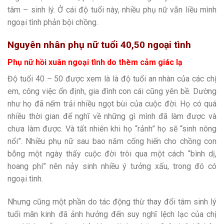
tâm – sinh lý. Ở cái độ tuổi này, nhiều phụ nữ vẫn liều mình
ngoại tình phản bội chồng.
Nguyên nhân phụ nữ tuổi 40,50 ngoại tình
Phụ nữ hồi xuân ngoại tình do thèm cảm giác lạ
Độ tuổi 40 – 50 được xem là là độ tuổi an nhàn của các chị
em, công việc ổn định, gia đình con cái cũng yên bề. Dường
như họ đã nếm trải nhiều ngọt bùi của cuộc đời. Họ có quá
nhiều thời gian để nghĩ về những gì mình đã làm được và
chưa làm được. Và tất nhiên khi họ “rảnh” họ sẽ “sinh nông
nổi”. Nhiều phụ nữ sau bao năm cống hiến cho chồng con
bỗng một ngày thấy cuộc đời trôi qua một cách “bình dị,
hoang phí” nên nảy sinh nhiều ý tưởng xấu, trong đó có
ngoại tình.
Nhưng cũng một phần do tác động thừ thay đổi tâm sinh lý
tuổi mãn kinh đã ảnh hưởng đến suy nghĩ lệch lạc của chị