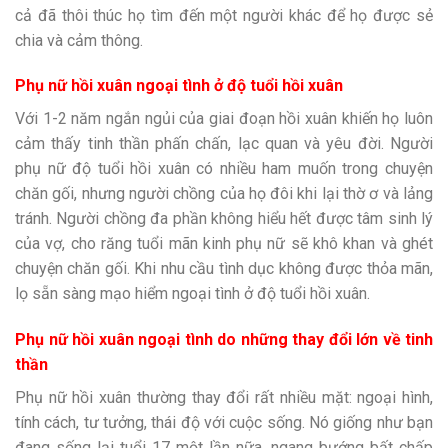
cả đã thôi thúc họ tìm đến một người khác để họ được sẻ
chia và cảm thông.
Phụ nữ hồi xuân ngoại tình ở độ tuổi hồi xuân
Với 1-2 năm ngắn ngủi của giai đoạn hồi xuân khiến họ luôn
cảm thấy tinh thần phấn chấn, lạc quan và yêu đời. Người
phụ nữ độ tuổi hồi xuân có nhiều ham muốn trong chuyện
chăn gối, nhưng người chồng của họ đôi khi lại thờ ơ và lảng
tránh. Người chồng đa phần không hiểu hết được tâm sinh lý
của vợ, cho răng tuổi mãn kinh phụ nữ sẽ khô khan và ghét
chuyện chăn gối. Khi nhu cầu tình dục không được thỏa mãn,
lọ sẵn sàng mạo hiểm ngoại tình ở độ tuổi hồi xuân.
Phụ nữ hồi xuân ngoại tình do những thay đổi lớn về tinh
thần
Phụ nữ hồi xuân thường thay đổi rất nhiều mặt: ngoại hình,
tính cách, tư tưởng, thái độ với cuộc sống. Nó giống như bạn
đang sống lại tuổi 17 một lần nữa, ngang bướng bất chấp