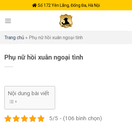
Skip
Số 172 Yên Lãng, Đống Đa, Hà Nội
to
content
Trang chủ
»
Phụ nữ hồi xuân ngoại tình
Phụ nữ hồi xuân ngoại tình
Nội dung bài viết
5/5 - (106 bình chọn)