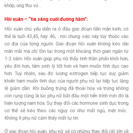
khớp, ung thư vú…
Hồi xuân – “tia sáng cuối đường hầm”:
Hồi xuân chủ yếu diễn ra ở đầu giai đoạn tiền mãn kinh, có
thể là tuổi 43,45, hay 46,… nói chung việc này tùy thuộc vào
cơ địa của từng người. Giai đoạn hồi xuân không kéo dài
mãn mãi mà chỉ tồn tại trong một khoảng thời gian ngắn từ
1-2 năm. Hồi xuân giúp phụ nữ thấy tinh thần phấn khởi hơn,
yêu đời hơn, tâm sinh lý tốt hơn và ham muốn tình dục cao
hơn. Tuy nhiên, sau đó lượng estrogen tiếp tục suy giảm
khiến ham muốn tình dục của người phụ nữ lại tiếp tục lặng
lẽ giảm dần. Khi buồng trứng đã thoái hóa và trứng không
còn rụng cũng là lúc phụ nữ bắt đầu một tiến trình mới đó là
hiện tượng nam hóa. Sự thay đổi các hormone sinh dục trong
cơ thể sẽ kéo theo các nguy cơ như mất ngủ, mệt mỏi…
Không ít phụ nữ cảm thấy mất tự tin.
Ở giai đoạn hồi xuân, phụ nữ sẽ có những thay đổi rất lớn về