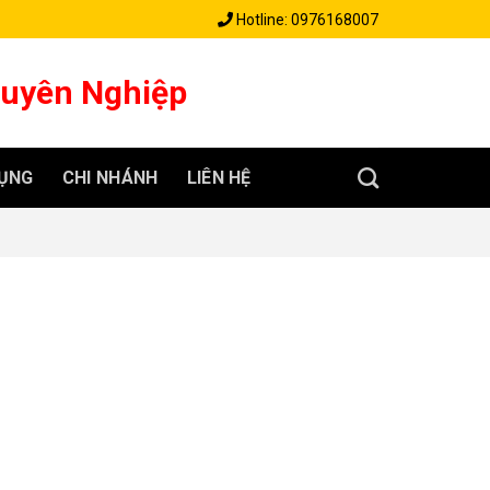
Hotline: 0976168007
huyên Nghiệp
ỤNG
CHI NHÁNH
LIÊN HỆ