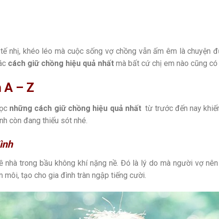
ế nhị, khéo léo mà cuộc sống vợ chồng vẫn ấm êm là chuyện đư
các
cách giữ chồng hiệu quả nhất
mà bất cứ chị em nào cũng có t
 A – Z
đọc
những
cách giữ chồng hiệu quả nhất
từ trước đến nay khiế
nh còn đang thiếu sót nhé.
ình
 nhà trong bầu không khí nặng nề. Đó là lý do mà người vợ nên 
n môi, tạo cho gia đình tràn ngập tiếng cười.