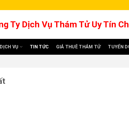
ng Ty Dịch Vụ Thám Tử Uy Tín C
DỊCH VỤ
TIN TỨC
GIÁ THUÊ THÁM TỬ
TUYỂN D
ất