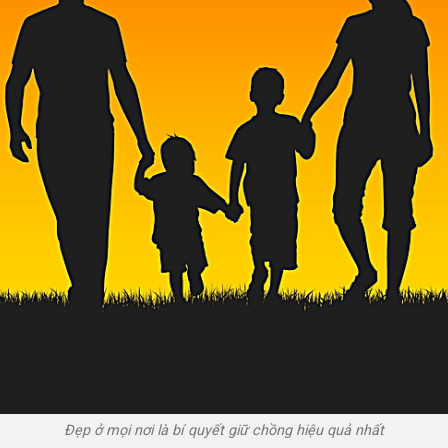
Đẹp ở mọi nơi là bí quyết giữ chồng hiệu quả nhất