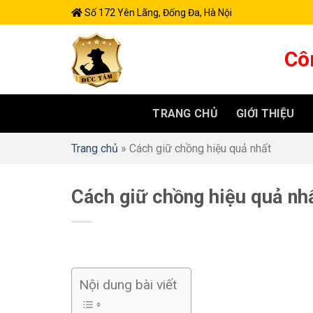
Skip
Số 172 Yên Lãng, Đống Đa, Hà Nội
to
content
Cô
TRANG CHỦ
GIỚI THIỆU
Trang chủ
»
Cách giữ chồng hiệu quả nhất
Cách giữ chồng hiệu quả nh
Nội dung bài viết